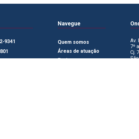
Navegue
On
Av. 
52-9341
Quem somos
7º 
Áreas de atuação
6801
Cj.
São
Equipe
CEP
Notícias
amurphy.com.br
(Ent
Av. 
Contato
Aviso de
Privacidade