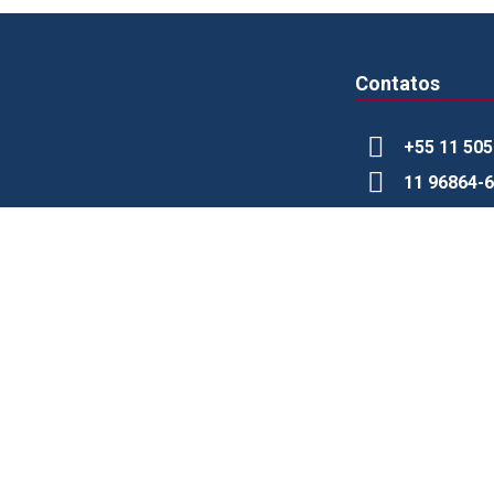
Contatos
+55 11 50
11 96864-
contato@fogac
Social Media