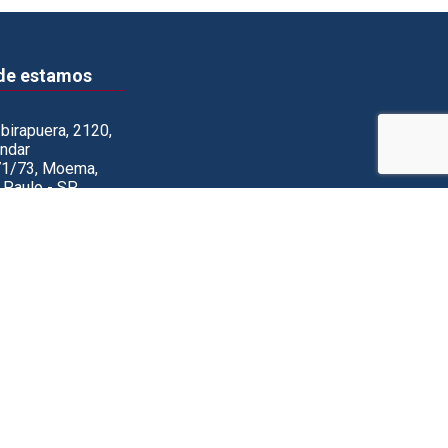
de estamos
Ibirapuera, 2120,
andar
 71/73, Moema,
 Paulo - SP
: 04028-001
rada de veículos:
Juriti, 674)