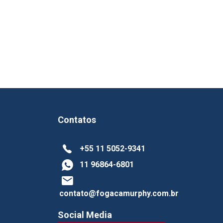
Contatos
+55 11 5052-9341
11 96864-6801
contato@fogacamurphy.com.br
Social Media