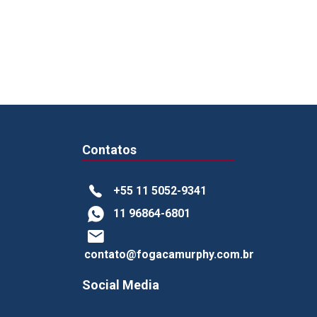
Contatos
+55 11 5052-9341
11 96864-6801
contato@fogacamurphy.com.br
Social Media